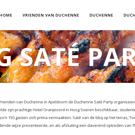
HOME
VRIENDEN VAN DUCHENNE
DUCHENNE
DUCH
G SATÉ PAR
g Vrienden van Duchenne in Apeldoorn de Duchenne Saté Party organiseerd
telde zijn prachtige Hotel Oranjeoord in Hoog Soeren beschikbaar, stude
 zo’n 150 gasten zich prima vermaakten. Saté van de bbq op het terras, 
oudende wijze presenteerde, en als afsluiting een daverend optreden va